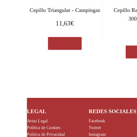
Cepillo Triangular - Campingaz
Cepillo R
300
11,63
€
Ver en eBay
Com
LEGAL
REDES SOCIALES
Aviso Legal
Facebook
Política de Cookies
Twitter
Política de Privacidad
Instagram