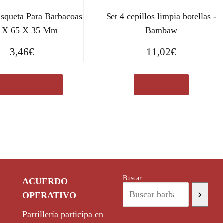
asqueta Para Barbacoas
Set 4 cepillos limpia botellas -
 X 65 X 35 Mm
Bambaw
3,46
€
11,02
€
prar el producto
Ver en eBay
Buscar
ACUERDO
OPERATIVO
Parrillería participa en