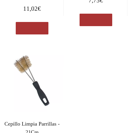
7,73
€
11,02
€
Ver en eBay
Ver en eBay
Cepillo Limpia Parrillas -
21Cm