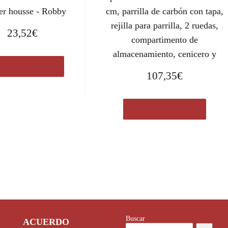
r housse - Robby
cm, parrilla de carbón con tapa,
rejilla para parrilla, 2 ruedas,
23,52
€
compartimento de
almacenamiento, cenicero y
prar el producto
107,35
€
Comprar el producto
Buscar
ACUERDO