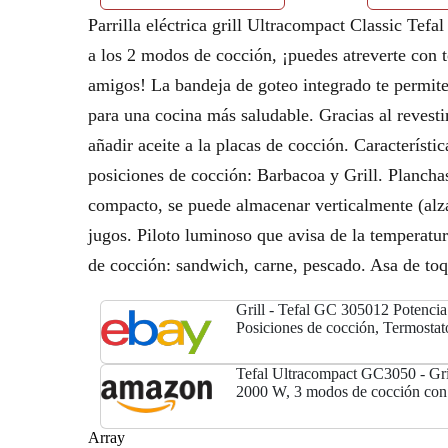
Parrilla eléctrica grill Ultracompact Classic Tef
a los 2 modos de cocción, ¡puedes atreverte con t
amigos! La bandeja de goteo integrado te permite 
para una cocina más saludable. Gracias al revest
añadir aceite a la placas de cocción. Característ
posiciones de cocción: Barbacoa y Grill. Planchas
compacto, se puede almacenar verticalmente (alz
jugos. Piloto luminoso que avisa de la temperatur
de cocción: sandwich, carne, pescado. Asa de toq
Grill - Tefal GC 305012 Potenci
Posiciones de cocción, Termostat
Tefal Ultracompact GC3050 - Gri
2000 W, 3 modos de cocción con 
regulable, bandejas extraíbles y 
para limpieza fácil,...
Array