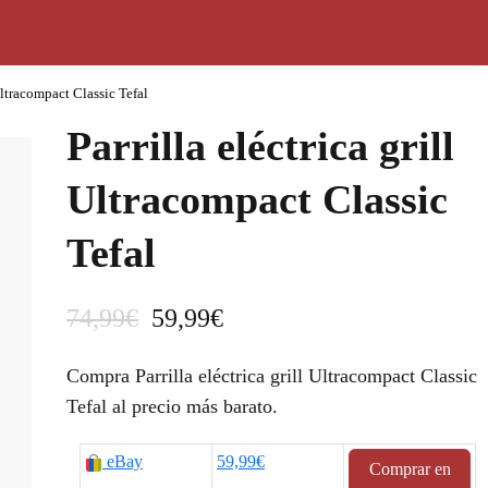
 Ultracompact Classic Tefal
Parrilla eléctrica grill
Ultracompact Classic
Tefal
E
E
74,99
€
59,99
€
l
l
Compra Parrilla eléctrica grill Ultracompact Classic
p
p
Tefal al precio más barato.
r
r
eBay
59,99€
Comprar en
e
e