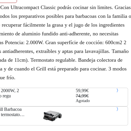
e
:
al Con Ultracompact Classic podrás cocinar sin limites. Gracias
r
5
odos los preparativos posibles para barbacoas con la familia 
a
9
recuperar fácilmente la grasa y el jugo de los ingredientes
:
,
imiento de aluminio fundido anti-adherente, no necesitas
icas Potencia: 2.000W. Gran superfície de cocción: 600cm2 2
7
9
 antiadherentes, extraíbles y aptas para lavavajillas. Tamaño
4
9
ada de 11cm). Termostato regulable. Bandeja colectora de
,
€
a y de cuando el Grill está preparado para cocinar. 3 modos
ue frío.
9
.
9
a 2000W, 2
59,99€
o regu
74,99€
€
Agotado
ll Barbacoa
.
termostato
desmontables