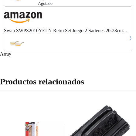
Agotado
Swan SWPS2010YELN Retro Set Juego 2 Sartenes 20-28cm
3mm, Inducción, Antiadherente Cerámica Marfil Libre PFOA y
PTFE, Apta para Todas Las Cocinas, Diseño...
Array
Productos relacionados