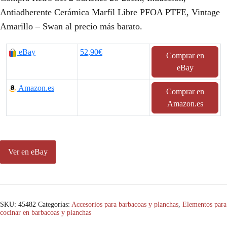
p
p
Antiadherente Cerámica Marfil Libre PFOA PTFE, Vintage
Amarillo – Swan al precio más barato.
r
r
e
e
eBay
52,90€
Comprar en
c
c
eBay
i
i
Amazon.es
Comprar en
o
o
Amazon.es
o
a
r
c
Ver en eBay
i
t
g
u
i
a
SKU:
45482
Categorías:
Accesorios para barbacoas y planchas
,
Elementos para
cocinar en barbacoas y planchas
n
l