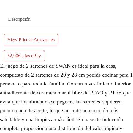
a
e
l
s
Descripción
e
:
View Price at Amazon.es
r
5
a
2
52,90€ a las eBay
:
,
El juego de 2 sartenes de SWAN es ideal para la casa,
7
9
compuesto de 2 sartenes de 20 y 28 cm podrás cocinar para 1
persona o para toda la familia. Con un revestimiento interior
1
0
antiadherente de cerámica marfil libre de PFAO y PTFE que
,
€
evita que los alimentos se peguen, las sartenes requieren
9
.
poco o nada de aceite, lo que permite una cocción más
saludable y una limpieza más fácil. Su base de inducción
0
completa proporciona una distribución del calor rápida y
€