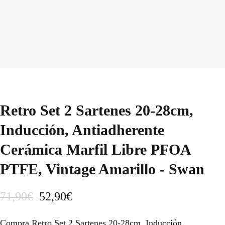
Retro Set 2 Sartenes 20-28cm,
Inducción, Antiadherente
Cerámica Marfil Libre PFOA
PTFE, Vintage Amarillo - Swan
E
E
71,90
€
52,90
€
l
l
Compra Retro Set 2 Sartenes 20-28cm, Inducción,