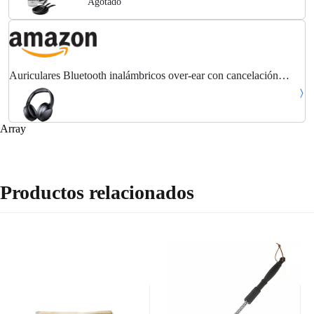
Agotado
Auriculares Bluetooth inalámbricos over-ear con cancelación
activa de ruido híbrida (ANC) y micrófono ENC, 100h autonomía,
plegables y cómodos – Cascos...
Array
Productos relacionados