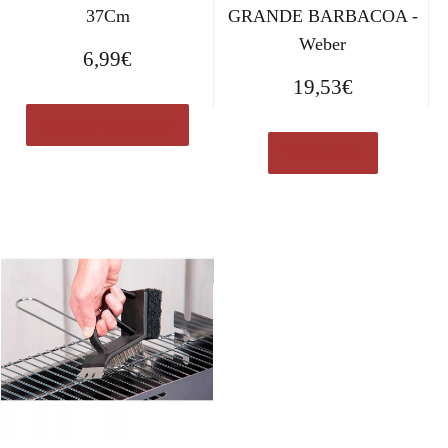
37Cm
GRANDE BARBACOA -
Weber
6,99
€
19,53
€
Comprar el producto
Ver en eBay