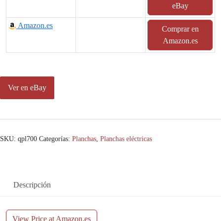
eBay
Amazon.es
Comprar en
Amazon.es
Ver en eBay
SKU:
qpl700
Categorías:
Planchas
,
Planchas eléctricas
Descripción
View Price at Amazon.es