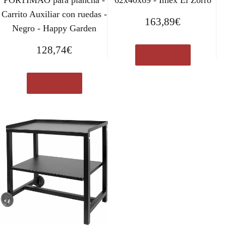
Carrito Auxiliar con ruedas -
163,89
€
Negro - Happy Garden
128,74
€
Ver en eBay
Ver en eBay