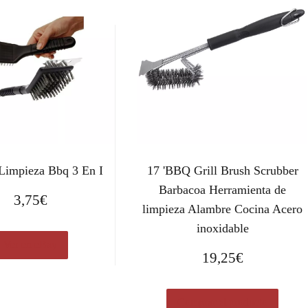
 Limpieza Bbq 3 En I
17 'BBQ Grill Brush Scrubber
Barbacoa Herramienta de
3,75
€
limpieza Alambre Cocina Acero
inoxidable
Ver en eBay
19,25
€
Comprar el producto