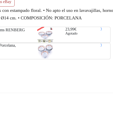
as eBay
s con estampado floral. • No apto el uso en lavavajillas, horn
AS: Ø14 cm. • COMPOSICIÓN: PORCELANA
23,99€
14 cms RENBERG
Agotado
Porcelana,