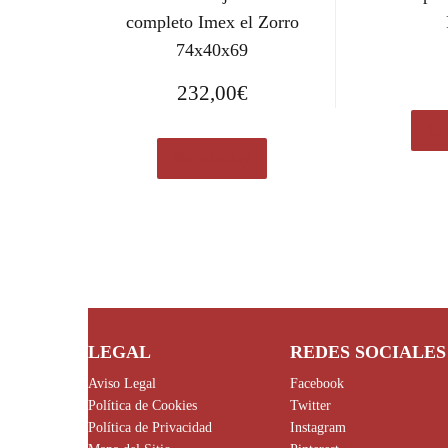
completo Imex el Zorro
74x40x69
232,00
€
Com
Ver en eBay
LEGAL
REDES SOCIALES
Aviso Legal
Facebook
Política de Cookies
Twitter
Política de Privacidad
Instagram