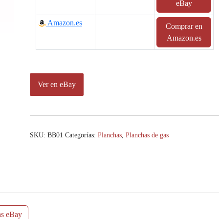
eBay
Amazon.es
Comprar en
Amazon.es
Ver en eBay
SKU:
BB01
Categorías:
Planchas
,
Planchas de gas
as eBay