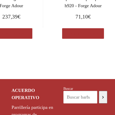
Forge Adour
h920 - Forge Adour
237,39
€
71,10
€
prar el producto
Comprar el producto
Buscar
ACUERDO
OPERATIVO
Parrillería participa en
programas de