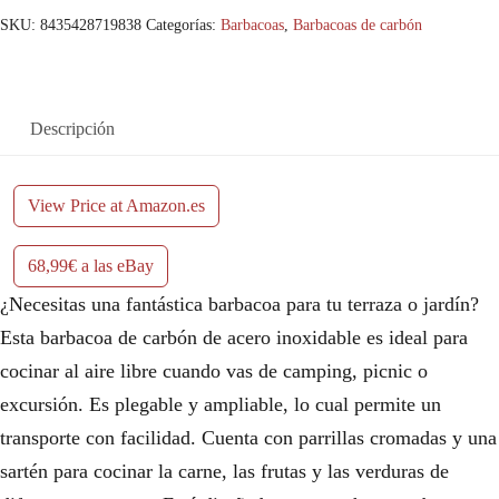
n
l
SKU:
8435428719838
Categorías:
Barbacoas
,
Barbacoas de carbón
a
e
l
s
Descripción
e
:
r
6
View Price at Amazon.es
a
8
68,99€ a las eBay
:
,
¿Necesitas una fantástica barbacoa para tu terraza o jardín?
7
9
Esta barbacoa de carbón de acero inoxidable es ideal para
6
9
cocinar al aire libre cuando vas de camping, picnic o
excursión. Es plegable y ampliable, lo cual permite un
,
€
transporte con facilidad. Cuenta con parrillas cromadas y una
9
.
sartén para cocinar la carne, las frutas y las verduras de
9