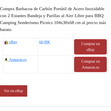
l
l
Compra Barbacoa de Carbón Portátil de Acero Inoxidable
p
p
con 2 Estantes Bandeja y Parillas al Aire Libre para BBQ
Camping Senderismo Picnics 104x30x68 cm al precio más
r
r
barato.
e
e
c
c
eBay
68,99€
Comprar en
eBay
i
i
Amazon.es
o
o
Comprar en
Amazon.es
o
a
r
c
i
t
Ver en eBay
g
u
i
a