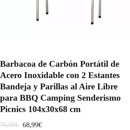
Barbacoa de Carbón Portátil de
Acero Inoxidable con 2 Estantes
Bandeja y Parillas al Aire Libre
para BBQ Camping Senderismo
Picnics 104x30x68 cm
E
E
76,99
€
68,99
€