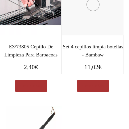
E3/73805 Cepillo De
Set 4 cepillos limpia botellas
Limpieza Para Barbacoas
- Bambaw
2,40
€
11,02
€
Ver en eBay
Ver en eBay