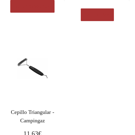
Ver en Amazon.es
Ver en eBay
Cepillo Triangular -
Campingaz
11,63
€