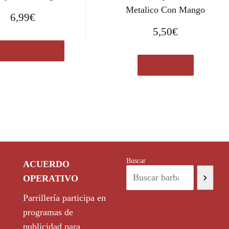
Metalico Con Mango
6,99
€
5,50
€
prar el producto
Ver en eBay
Buscar
ACUERDO
OPERATIVO
Parrillería participa en
programas de
publicidad para