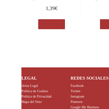
1,39
€
Ver en eBay
Com
LEGAL
REDES SOCIALES
Aviso Legal
Facebook
Política de Cookies
Twitter
Política de Privacidad
Instagram
Mapa del Sitio
Pinterest
Google My Business