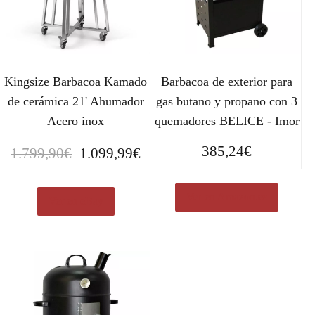
Kingsize Barbacoa Kamado
Barbacoa de exterior para
de cerámica 21' Ahumador
gas butano y propano con 3
Acero inox
quemadores BELICE - Imor
E
E
385,24
€
1.799,90
€
1.099,99
€
l
l
p
p
Ver en Amazon.es
r
r
Ver en eBay
e
e
c
c
i
i
o
o
o
a
r
c