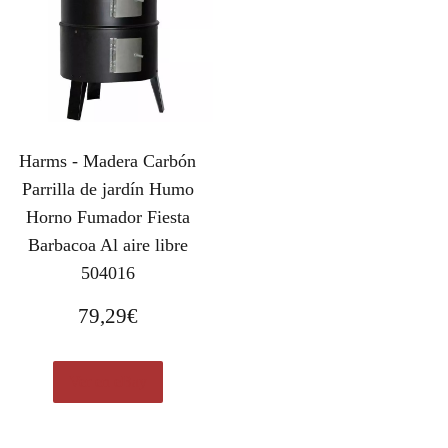
i
t
g
u
i
a
n
l
a
e
l
s
Harms - Madera Carbón
e
:
r
1
Parrilla de jardín Humo
a
.
Horno Fumador Fiesta
:
0
Barbacoa Al aire libre
1
9
504016
.
9
7
,
79,29
€
9
9
9
9
Ver en eBay
,
€
9
.
0