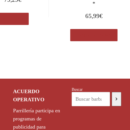
*
65,99
€
Ver en eBay
Comprar el producto
Buscar
ACUERDO
OPERATIVO
Parrillería participa en
programas de
publicidad para