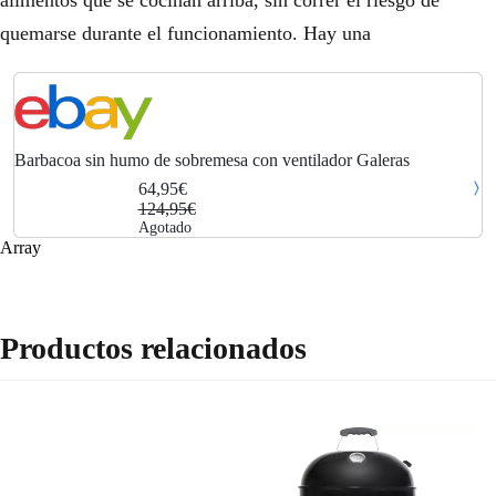
alimentos que se cocinan arriba, sin correr el riesgo de
.
quemarse durante el funcionamiento. Hay una
Barbacoa sin humo de sobremesa con ventilador Galeras
64,95€
124,95€
Agotado
Array
Productos relacionados