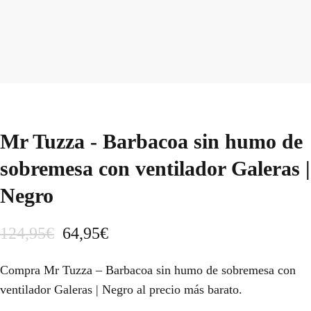
Mr Tuzza - Barbacoa sin humo de
sobremesa con ventilador Galeras |
Negro
E
E
124,95
€
64,95
€
l
l
Compra Mr Tuzza – Barbacoa sin humo de sobremesa con
p
p
ventilador Galeras | Negro al precio más barato.