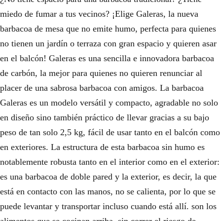
l
s
miedo de fumar a tus vecinos? ¡Elige Galeras, la nueva
e
:
barbacoa de mesa que no emite humo, perfecta para quienes
r
6
no tienen un jardín o terraza con gran espacio y quieren asar
en el balcón! Galeras es una sencilla e innovadora barbacoa
a
4
de carbón, la mejor para quienes no quieren renunciar al
:
,
placer de una sabrosa barbacoa con amigos. La barbacoa
1
9
Galeras es un modelo versátil y compacto, agradable no solo
2
5
en diseño sino también práctico de llevar gracias a su bajo
peso de tan solo 2,5 kg, fácil de usar tanto en el balcón como
4
€
en exteriores. La estructura de esta barbacoa sin humo es
,
.
notablemente robusta tanto en el interior como en el exterior:
9
es una barbacoa de doble pared y la exterior, es decir, la que
5
está en contacto con las manos, no se calienta, por lo que se
puede levantar y transportar incluso cuando está allí. son los
€