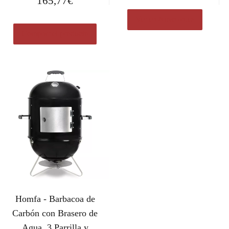
165,77
€
Ver en Amazon.es
Comprar el producto
Homfa - Barbacoa de
Carbón con Brasero de
Agua, 3 Parrilla y