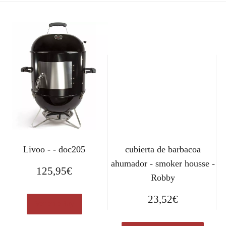
Livoo - - doc205
cubierta de barbacoa
ahumador - smoker housse -
125,95
€
Robby
23,52
€
Ver en eBay