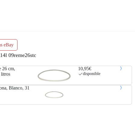
as eBay
-14l 09reme26stc
 26 cm,
10,95€
litros
disponible
na, Blanco, 31