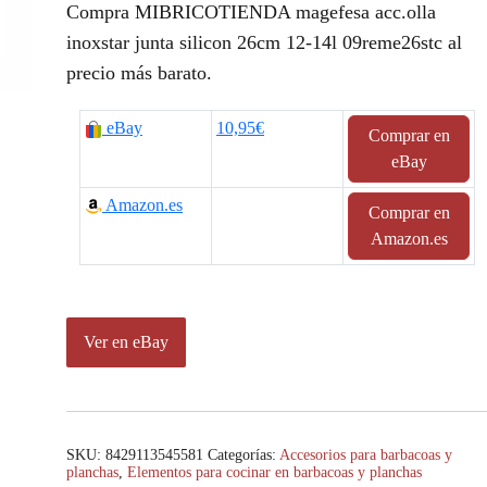
Compra MIBRICOTIENDA magefesa acc.olla
inoxstar junta silicon 26cm 12-14l 09reme26stc al
precio más barato.
eBay
10,95€
Comprar en
eBay
Amazon.es
Comprar en
Amazon.es
Ver en eBay
SKU:
8429113545581
Categorías:
Accesorios para barbacoas y
planchas
,
Elementos para cocinar en barbacoas y planchas