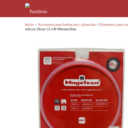
Inicio
›
Accesorios para barbacoas y planchas
›
Elementos para co
silicon 26cm 12-14l 09reme26stc