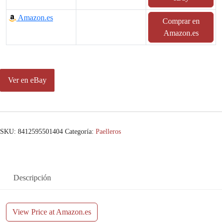
Amazon.es
Comprar en
Amazon.es
Ver en eBay
SKU:
8412595501404
Categoría:
Paelleros
Descripción
View Price at Amazon.es