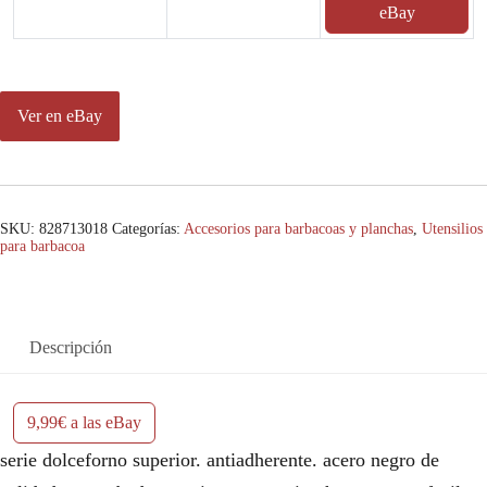
eBay
Ver en eBay
SKU:
828713018
Categorías:
Accesorios para barbacoas y planchas
,
Utensilios
para barbacoa
Descripción
9,99€ a las eBay
serie dolceforno superior. antiadherente. acero negro de