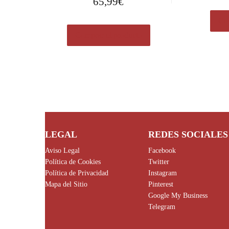
65,99
€
Com
Comprar el producto
LEGAL
REDES SOCIALES
Aviso Legal
Facebook
Política de Cookies
Twitter
Política de Privacidad
Instagram
Mapa del Sitio
Pinterest
Google My Business
Telegram