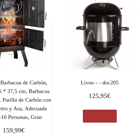
Barbacoa de Carbón,
Livoo - - doc205
5 * 37,5 cm, Barbacoa
125,95
€
 Parilla de Carbón con
tro y Asa, Adecuada
Ver en eBay
-10 Personas, Gran
159,99
€