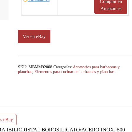
Comprar en
Amazon.es
Ver en eBay
SKU:
MBMM92008
Categorías:
Accesorios para barbacoas y
planchas
,
Elementos para cocinar en barbacoas y planchas
as eBay
A IBILICRISTAL BOROSILICATO/ACERO INOX. 500