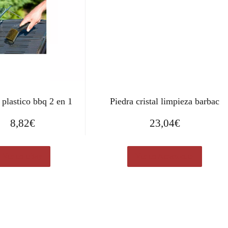
 plastico bbq 2 en 1
Piedra cristal limpieza barbac
8,82
€
23,04
€
Ver en eBay
Ver en Amazon.es