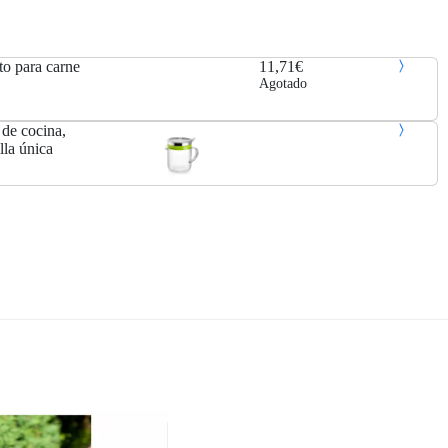
to para carne
11,71€
Agotado
e de cocina,
lla única