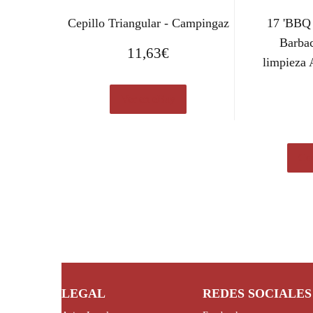
Cepillo Triangular - Campingaz
17 'BBQ 
Barbac
11,63
€
limpieza 
Ver en eBay
Com
LEGAL
REDES SOCIALES