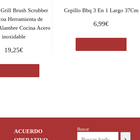
Grill Brush Scrubber
Cepillo Bbq 3 En 1 Largo 37Cm
oa Herramienta de
6,99
€
Alambre Cocina Acero
inoxidable
Comprar el producto
19,25
€
prar el producto
Buscar
ACUERDO