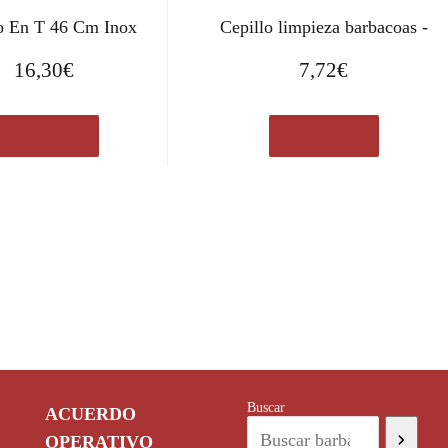
o En T 46 Cm Inox
Cepillo limpieza barbacoas -
16,30
€
7,72
€
Ver en eBay
Ver en eBay
Buscar
ACUERDO
OPERATIVO