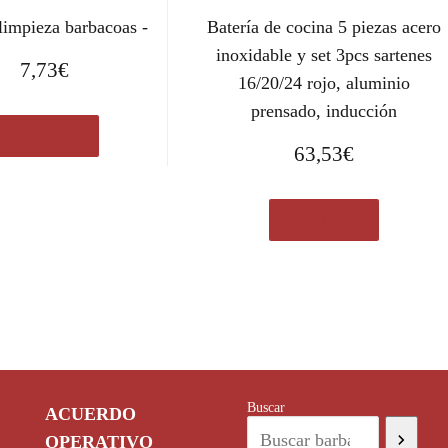
limpieza barbacoas -
Batería de cocina 5 piezas acero
inoxidable y set 3pcs sartenes
7,73
€
16/20/24 rojo, aluminio
prensado, inducción
Ver en eBay
63,53
€
Ver en eBay
Buscar
ACUERDO
OPERATIVO