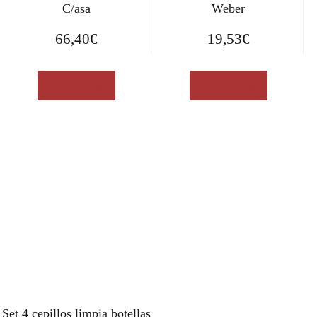
C/asa
Weber
66,40
€
19,53
€
Ver en eBay
Ver en eBay
Set 4 cepillos limpia botellas