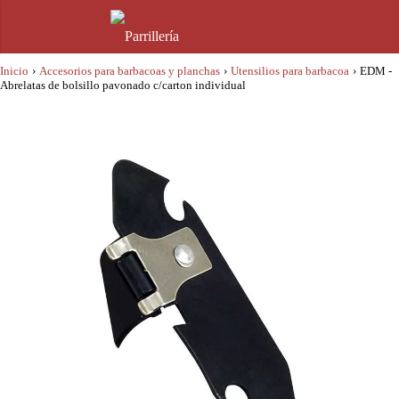
Inicio
›
Accesorios para barbacoas y planchas
›
Utensilios para barbacoa
›
EDM -
Abrelatas de bolsillo pavonado c/carton individual