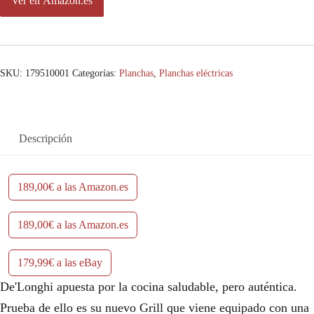
Ver en Amazon.es
n
l
a
e
l
s
SKU:
179510001
Categorías:
Planchas
,
Planchas eléctricas
e
:
r
1
Descripción
a
8
:
9
189,00€ a las Amazon.es
1
,
189,00€ a las Amazon.es
9
0
9
0
179,99€ a las eBay
,
€
De'Longhi apuesta por la cocina saludable, pero auténtica.
Prueba de ello es su nuevo Grill que viene equipado con una
0
.