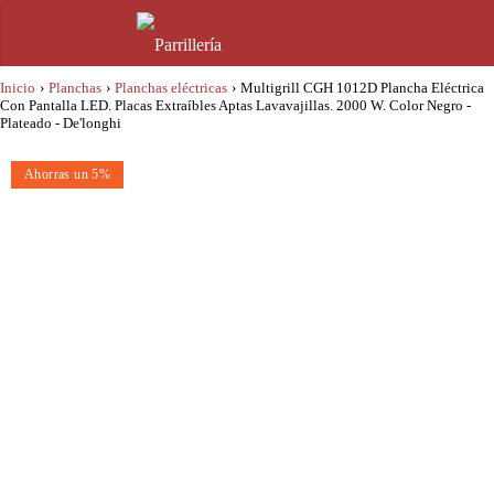
Inicio
›
Planchas
›
Planchas eléctricas
›
Multigrill CGH 1012D Plancha Eléctrica
Con Pantalla LED. Placas Extraíbles Aptas Lavavajillas. 2000 W. Color Negro -
Plateado - De'longhi
Ahorras un 5%