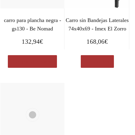
carro para plancha negra -
Carro sin Bandejas Laterales
gs130 - Be Nomad
74x40x69 - Imex El Zorro
132,94
€
168,06
€
Comprar el producto
Ver en eBay