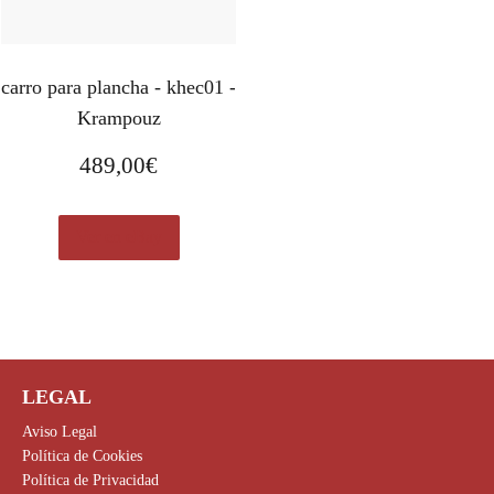
carro para plancha - khec01 -
Krampouz
489,00
€
Ver en eBay
LEGAL
Aviso Legal
Política de Cookies
Política de Privacidad