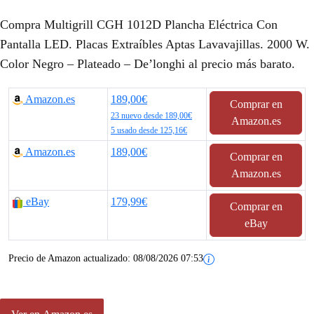
l
l
Compra Multigrill CGH 1012D Plancha Eléctrica Con
p
p
Pantalla LED. Placas Extraíbles Aptas Lavavajillas. 2000 W.
Color Negro – Plateado – De’longhi al precio más barato.
r
r
e
e
Amazon.es
189,00€
Comprar en
c
23 nuevo desde 189,00€
c
Amazon.es
5 usado desde 125,16€
i
i
Amazon.es
189,00€
Comprar en
o
o
Amazon.es
o
a
eBay
179,99€
Comprar en
r
c
eBay
i
t
Precio de Amazon actualizado:
08/08/2026 07:53
g
u
i
a