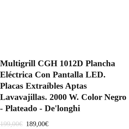
Multigrill CGH 1012D Plancha
Eléctrica Con Pantalla LED.
Placas Extraíbles Aptas
Lavavajillas. 2000 W. Color Negro
- Plateado - De'longhi
E
E
199,00
€
189,00
€