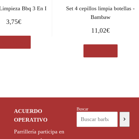
 Limpieza Bbq 3 En I
Set 4 cepillos limpia botellas -
Bambaw
3,75
€
11,02
€
Ver en eBay
Ver en eBay
Buscar
ACUERDO
OPERATIVO
Parrillería participa en