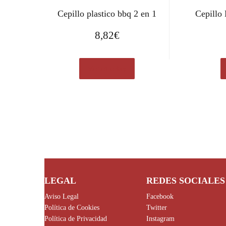
Cepillo plastico bbq 2 en 1
Cepillo
8,82
€
Ver en eBay
LEGAL
REDES SOCIALES
Aviso Legal
Facebook
Política de Cookies
Twitter
Política de Privacidad
Instagram