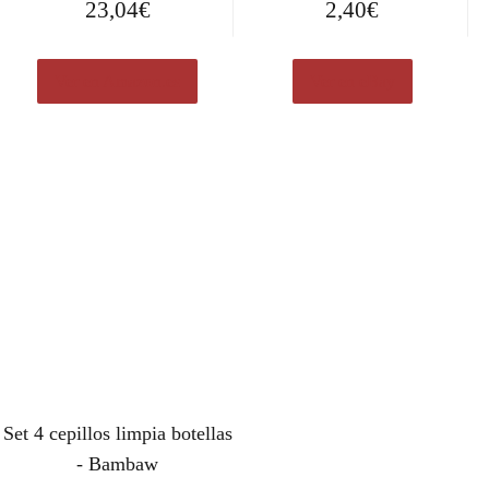
23,04
€
2,40
€
Ver en Amazon.es
Ver en eBay
Set 4 cepillos limpia botellas
- Bambaw