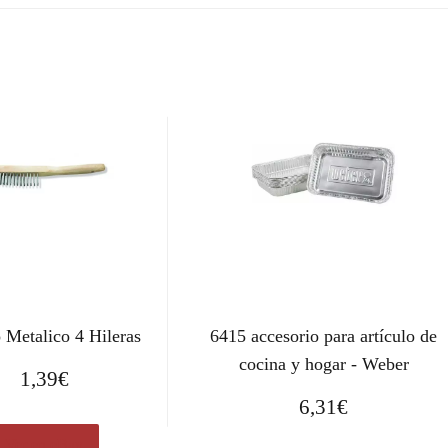
 Metalico 4 Hileras
6415 accesorio para artículo de
cocina y hogar - Weber
1,39
€
6,31
€
Ver en eBay