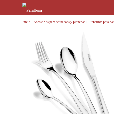
Inicio
›
Accesorios para barbacoas y planchas
›
Utensilios para ba