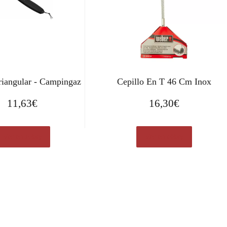
riangular - Campingaz
Cepillo En T 46 Cm Inox
11,63
€
16,30
€
Ver en eBay
Ver en eBay