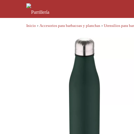
Inicio
›
Accesorios para barbacoas y planchas
›
Utensilios para ba