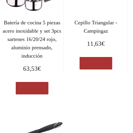
Batería de cocina 5 piezas
Cepillo Triangular -
acero inoxidable y set 3pcs
Campingaz
sartenes 16/20/24 rojo,
11,63
€
aluminio prensado,
inducción
Ver en eBay
63,53
€
Ver en eBay