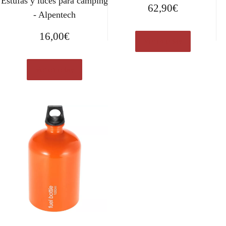
Estufas y luces para camping
62,90
€
- Alpentech
16,00
€
Ver en eBay
Ver en eBay