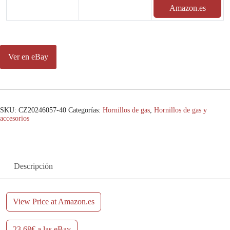
Amazon.es
Ver en eBay
SKU:
CZ20246057-40
Categorías:
Hornillos de gas
,
Hornillos de gas y
accesorios
Descripción
View Price at Amazon.es
23,68€ a las eBay