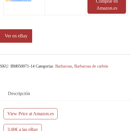
Comprar en
Amazon.es
Ver en eBay
SKU:
BM050071-14
Categorías:
Barbacoas
,
Barbacoas de carbón
Descripción
View Price at Amazon.es
3,00€ a las eBay