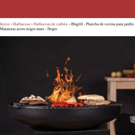
Inicio
›
Barbacoas
›
Barbacoas de carbón
›
Bbgrill - Plancha de cocina para jardín
Matanzas acero negro mate - Negro