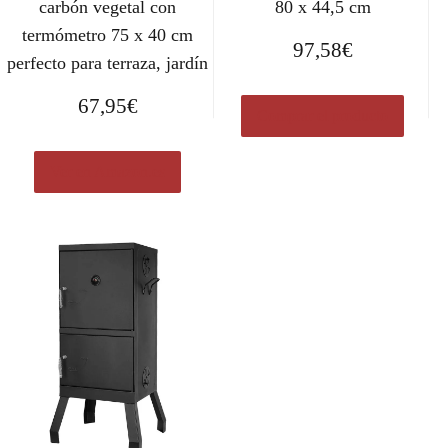
carbón vegetal con
80 x 44,5 cm
termómetro 75 x 40 cm
97,58
€
perfecto para terraza, jardín
67,95
€
Comprar el producto
Ver en Amazon.es