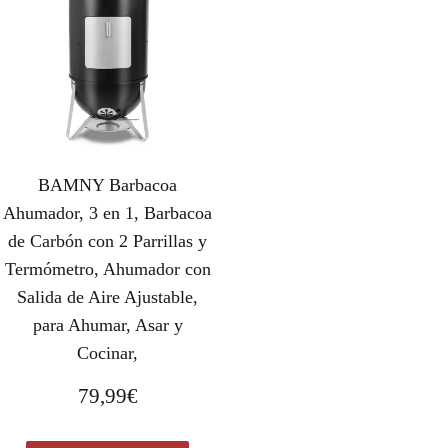
g
u
i
a
n
l
a
e
l
s
e
:
r
1
BAMNY Barbacoa
a
.
:
0
Ahumador, 3 en 1, Barbacoa
1
9
de Carbón con 2 Parrillas y
.
9
Termómetro, Ahumador con
7
,
Salida de Aire Ajustable,
9
9
para Ahumar, Asar y
9
9
Cocinar,
,
€
9
.
79,99
€
0
€