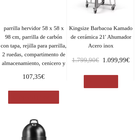
parrilla hervidor 58 x 58 x
Kingsize Barbacoa Kamado
98 cm, parrilla de carbón
de cerámica 21' Ahumador
con tapa, rejilla para parrilla,
Acero inox
2 ruedas, compartimento de
E
E
1.799,90
€
1.099,99
€
almacenamiento, cenicero y
l
l
p
p
107,35
€
r
r
Ver en eBay
e
e
c
c
Comprar el producto
i
i
o
o
o
a
r
c
i
t