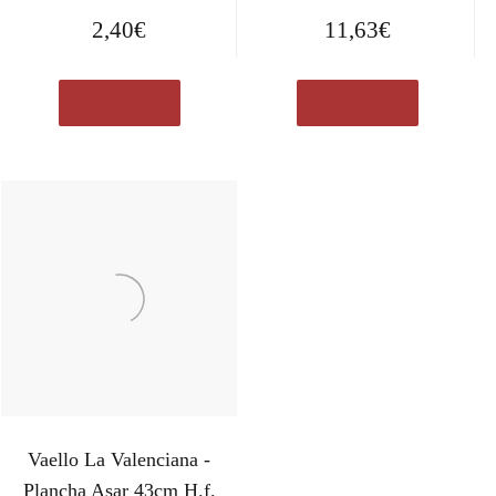
2,40
€
11,63
€
Ver en eBay
Ver en eBay
Vaello La Valenciana -
Plancha Asar 43cm H.f.