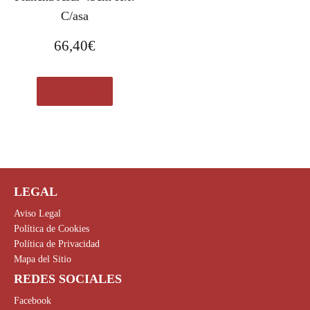
C/asa
66,40
€
Ver en eBay
LEGAL
Aviso Legal
Política de Cookies
Política de Privacidad
Mapa del Sitio
REDES SOCIALES
Facebook