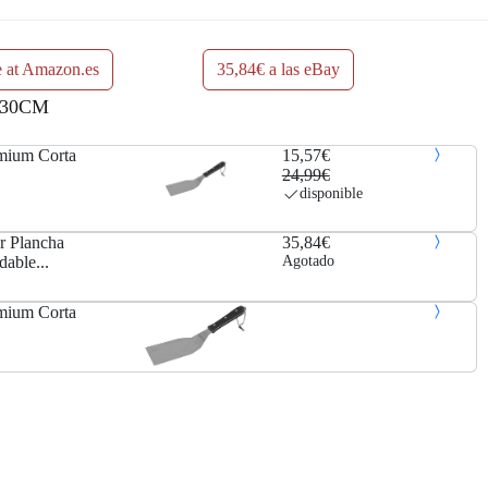
a
5
:
,
e at Amazon.es
35,84€ a las eBay
 30CM
2
5
4
7
um Corta
15,57€
24,99€
,
€
disponible
9
.
r Plancha
35,84€
dable...
Agotado
9
um Corta
€
.