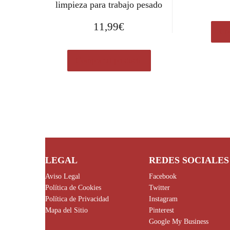
limpieza para trabajo pesado
11,99
€
Com
Comprar el producto
LEGAL
REDES SOCIALES
Aviso Legal
Facebook
Política de Cookies
Twitter
Política de Privacidad
Instagram
Mapa del Sitio
Pinterest
Google My Business