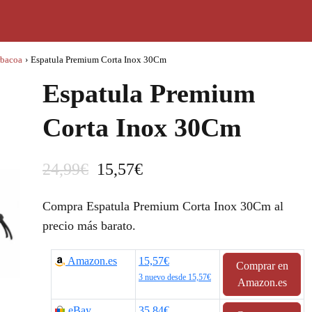
rbacoa
›
Espatula Premium Corta Inox 30Cm
Espatula Premium
Corta Inox 30Cm
E
E
24,99
€
15,57
€
l
l
Compra Espatula Premium Corta Inox 30Cm al
p
p
precio más barato.
r
r
Amazon.es
15,57€
Comprar en
e
e
3 nuevo desde 15,57€
Amazon.es
c
c
eBay
35,84€