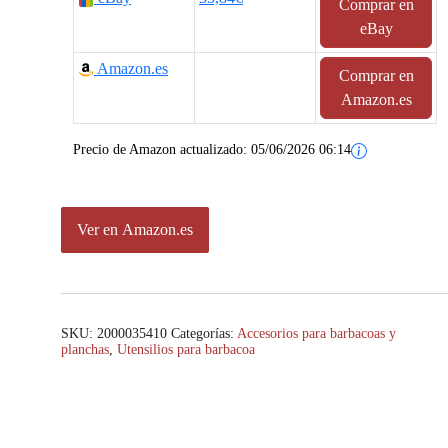
Comprar en
i
i
eBay
o
o
Amazon.es
Comprar en
o
a
Amazon.es
r
c
Precio de Amazon actualizado:
05/06/2026 06:14
i
t
g
u
Ver en Amazon.es
i
a
n
l
a
e
SKU:
2000035410
Categorías:
Accesorios para barbacoas y
planchas
,
Utensilios para barbacoa
l
s
e
:
r
1