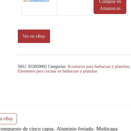
Comprar en
Amazon.es
Ver en eBay
SKU:
832050002
Categorías:
Accesorios para barbacoas y planchas
,
Elementos para cocinar en barbacoas y planchas
as eBay
sto de cinco capas. Aluminio forjado. Multicapa