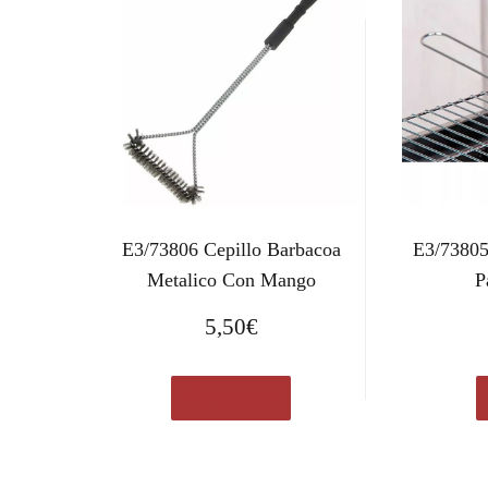
E3/73806 Cepillo Barbacoa
E3/73805
Metalico Con Mango
P
5,50
€
Ver en eBay