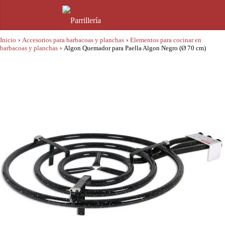
Inicio
›
Accesorios para barbacoas y planchas
›
Elementos para cocinar en
barbacoas y planchas
›
Algon Quemador para Paella Algon Negro (Ø 70 cm)