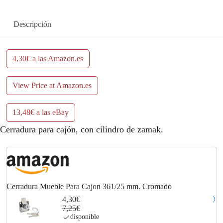
e
:
r
4
Descripción
a
,
:
3
4,30€ a las Amazon.es
7
0
View Price at Amazon.es
,
€
13,48€ a las eBay
2
.
Cerradura para cajón, con cilindro de zamak.
5
€
.
Cerradura Mueble Para Cajon 361/25 mm. Cromado
4,30€
7,25€
disponible