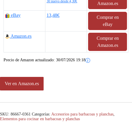
e
e
30 nuevo desde 4,30€
Amazon.es
c
c
eBay
13,48€
Comprar en
i
i
eBay
o
o
Amazon.es
Comprar en
o
a
Amazon.es
r
c
Precio de Amazon actualizado:
30/07/2026 19:18
i
t
g
u
Ver en Amazon.es
i
a
n
l
a
e
SKU:
86667-0361
Categorías:
Accesorios para barbacoas y planchas
,
Elementos para cocinar en barbacoas y planchas
l
s