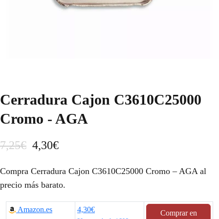
Cerradura Cajon C3610C25000
Cromo - AGA
E
E
7,25
€
4,30
€
l
l
Compra Cerradura Cajon C3610C25000 Cromo – AGA al
p
p
precio más barato.
r
r
Amazon.es
4,30€
Comprar en